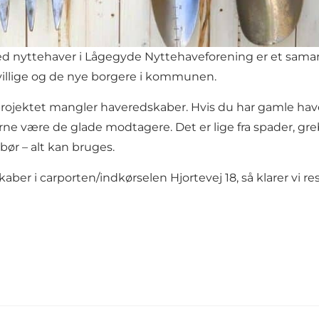
 nyttehaver i Lågegyde Nyttehaveforening er et sam
illige og de nye borgere i kommunen.
projektet mangler haveredskaber. Hvis du har gamle hav
rne være de glade modtagere. Det er lige fra spader, gre
lebør – alt kan bruges.
ber i carporten/indkørselen Hjortevej 18, så klarer vi re