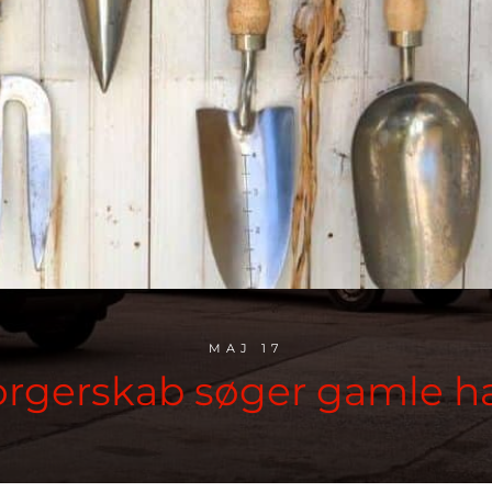
MAJ 17
rgerskab søger gamle h