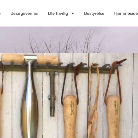
r
Besøgsvenner
Bliv frivillig
Bestyrelse
Hjemmesid