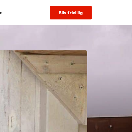
Bliv frivillig
en